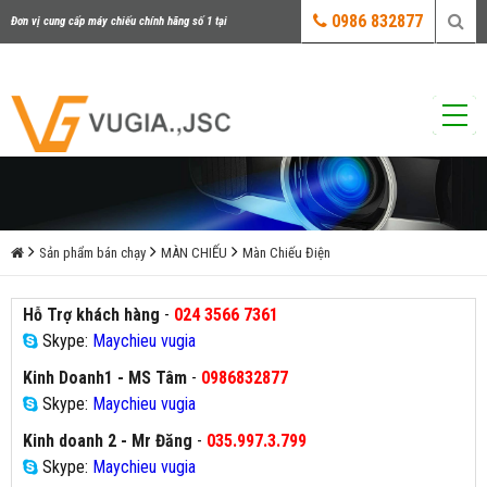
0986 832877
Đơn vị cung cấp máy chiếu chính hãng số 1 tại
Việt Nam
Sản phẩm bán chạy
MÀN CHIẾU
Màn Chiếu Điện
Hỗ Trợ khách hàng
-
024 3566 7361
Skype:
Maychieu vugia
Kinh Doanh1 - MS Tâm
-
0986832877
Skype:
Maychieu vugia
Kinh doanh 2 - Mr Đăng
-
035.997.3.799
Skype:
Maychieu vugia