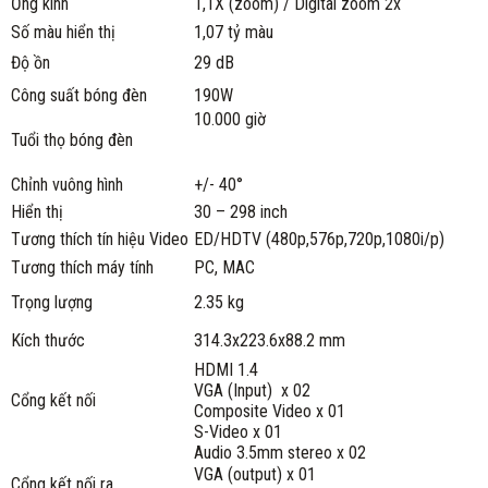
Ống kính
1,1X (zoom) / Digital zoom 2x
Số màu hiển thị
1,07 tỷ màu
Độ ồn
29 dB
Công suất bóng đèn
190W
10.000 giờ
Tuổi thọ bóng đèn
Chỉnh vuông hình
+/- 40°
Hiển thị
30 – 298 inch
Tương thích tín hiệu Video
ED/HDTV (480p,576p,720p,1080i/p)
Tương thích máy tính
PC, MAC
Trọng lượng
2.35 kg
Kích thước
314.3x223.6x88.2 mm
HDMI 1.4
VGA (Input) x 02
Cổng kết nối
Composite Video x 01
S-Video x 01
Audio 3.5mm stereo x 02
VGA (output) x 01
Cổng kết nối ra