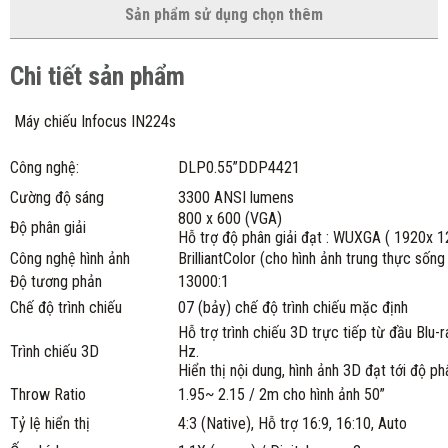
Sản phẩm sử dụng chọn thêm
Chi tiết sản phẩm
Máy chiếu Infocus IN224s
Công nghệ:
DLP0.55”DDP4421
Cường độ sáng
3300 ANSI lumens
800 x 600 (VGA)
Độ phân giải
Hỗ trợ độ phân giải đạt : WUXGA ( 1920x 1
Công nghệ hình ảnh
BrilliantColor (cho hình ảnh trung thực sốn
Độ tương phản
13000:1
Chế độ trình chiếu
07 (bảy) chế độ trình chiếu mặc định
Hỗ trợ trình chiếu 3D trực tiếp từ đầu Blu
Trình chiếu 3D
Hz.
Hiển thị nội dung, hình ảnh 3D đạt tới độ 
Throw Ratio
1.95~ 2.15 / 2m cho hình ảnh 50”
Tỷ lệ hiển thị
4:3 (Native), Hỗ trợ 16:9, 16:10, Auto