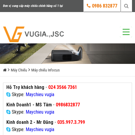
0986 832877
Đơn vị cung cấp máy chiếu chính hãng số 1 tại
Việt Nam
Máy Chiếu
Máy chiếu Infocus
Hỗ Trợ khách hàng
-
024 3566 7361
Skype:
Maychieu vugia
Kinh Doanh1 - MS Tâm
-
0986832877
Skype:
Maychieu vugia
Kinh doanh 2 - Mr Đăng
-
035.997.3.799
Skype:
Maychieu vugia