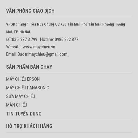
VĂN PHÒNG GIAO DỊCH
VPGD : Tầng 1 Tòa N02 Chung Cư K35 Tân Mai, Phố Tân Mai, Phường Tương
Mai, TP. Hà Nội.
ĐT:035. 997.3.799 Hotline: 0986.832.877
Website: www.maychieu.vn
Email: Baotrimaychieu@gmail.com
SẢN PHẨM BÁN CHẠY
MÁY CHIẾU EPSON
MÁY CHIẾU PANASONIC
SỬA MÁY CHIẾU
MÀN CHIẾU
TIN TUYỂN DỤNG
HỖ TRỢ KHÁCH HÀNG