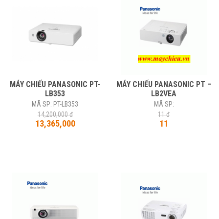
sale
15%
MÁY CHIẾU PANASONIC PT-
MÁY CHIẾU PANASONIC PT –
LB353
LB2VEA
MÃ SP: PT-LB353
MÃ SP:
14,200,000 đ
11 đ
13,365,000
11