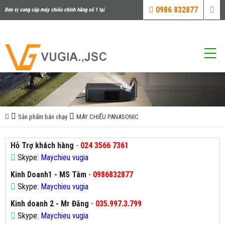
0986 832877
Đơn vị cung cấp máy chiếu chính hãng số 1 tại
Việt Nam
Sản phẩm bán chạy
MÁY CHIẾU PANASONIC
Hỗ Trợ khách hàng
-
024 3566 7361
Skype:
Maychieu vugia
Kinh Doanh1 - MS Tâm
-
0986832877
Skype:
Maychieu vugia
Kinh doanh 2 - Mr Đăng
-
035.997.3.799
Skype:
Maychieu vugia