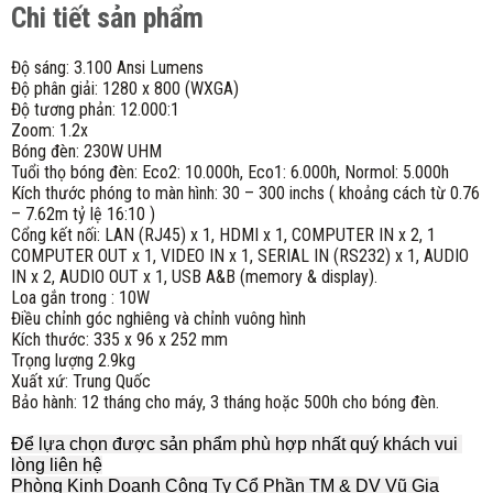
Chi tiết sản phẩm
Độ sáng: 3.100 Ansi Lumens
Độ phân giải: 1280 x 800 (WXGA)
Độ tương phản: 12.000:1
Zoom: 1.2x
Bóng đèn: 230W UHM
Tuổi thọ bóng đèn: Eco2: 10.000h, Eco1: 6.000h, Normol: 5.000h
Kích thước phóng to màn hình: 30 – 300 inchs ( khoảng cách từ 0.76
– 7.62m tỷ lệ 16:10 )
Cổng kết nối: LAN (RJ45) x 1, HDMI x 1, COMPUTER IN x 2, 1
COMPUTER OUT x 1, VIDEO IN x 1, SERIAL IN (RS232) x 1, AUDIO
IN x 2, AUDIO OUT x 1, USB A&B (memory & display).
Loa gắn trong : 10W
Điều chỉnh góc nghiêng và chỉnh vuông hình
Kích thước: 335 x 96 x 252 mm
Trọng lượng 2.9kg
Xuất xứ: Trung Quốc
Bảo hành: 12 tháng cho máy, 3 tháng hoặc 500h cho bóng đèn.
Để lựa chọn được sản phẩm phù hợp nhất quý khách vui 
lòng liên hệ
Phòng Kinh Doanh Công Ty Cổ Phần TM & DV Vũ Gia