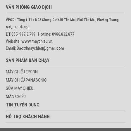
VĂN PHÒNG GIAO DỊCH
VPGD : Tầng 1 Tòa N02 Chung Cư K35 Tân Mai, Phố Tân Mai, Phường Tương
Mai, TP. Hà Nội.
ĐT:035. 997.3.799 Hotline: 0986.832.877
Website: www.maychieu.vn
Email: Baotrimaychieu@gmail.com
SẢN PHẨM BÁN CHẠY
MÁY CHIẾU EPSON
MÁY CHIẾU PANASONIC
SỬA MÁY CHIẾU
MÀN CHIẾU
TIN TUYỂN DỤNG
HỖ TRỢ KHÁCH HÀNG